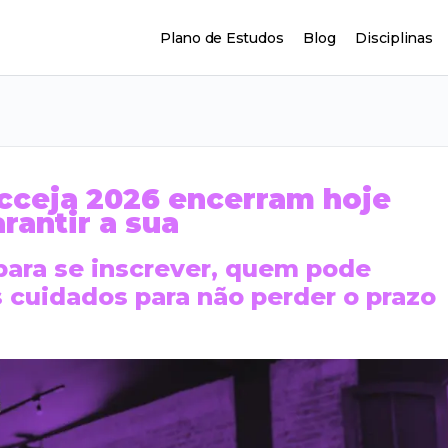
Plano de Estudos
Blog
Disciplinas
ncceja 2026 encerram hoje
rantir a sua
 para se inscrever, quem pode
is cuidados para não perder o prazo