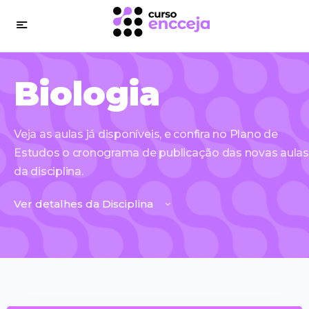
Biologia
Veja as aulas já disponíveis, e confira no Plano de
Estudos o cronograma de publicação das novas aula
da disciplina.
Ver detalhes da Disciplina