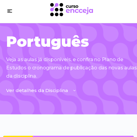
Português
Veja as aulas já disponíveis, e confira no Plano de
Estudos o cronograma de publicação das novas aula
da disciplina.
Ver detalhes da Disciplina