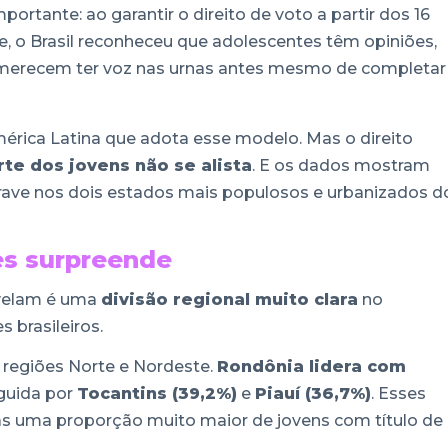
ortante: ao garantir o direito de voto a partir dos 16
 o Brasil reconheceu que adolescentes têm opiniões,
e merecem ter voz nas urnas antes mesmo de completar
érica Latina que adota esse modelo. Mas o direito
te dos jovens não se alista
. E os dados mostram
ave nos dois estados mais populosos e urbanizados d
es surpreende
evelam é uma
divisão regional muito clara
no
 brasileiros.
 regiões Norte e Nordeste.
Rondônia lidera com
guida por
Tocantins (39,2%)
e
Piauí (36,7%)
. Esses
 uma proporção muito maior de jovens com título de