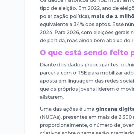
Os dados históricos do TSE mostram q
tipo de eleição. Em 2022, ano de eleiç
polarização política),
mais de 2 milhõ
equivalente a 34% dos aptos. Esse núm
2024. Para 2026, com eleições gerais 
de partida, mas ainda bem abaixo do 
O que está sendo feito 
Diante dos dados preocupantes, o Un
parceria com o TSE para mobilizar adol
aposta em linguagem das redes sociai
que os próprios jovens liderem o mov
alistarem.
Uma das ações é uma
gincana digita
(NUCAs), presentes em mais de 2.300 
proporcionalmente, o número de joven
criativos sobre o tema serão premiado