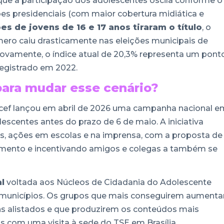
ue a participação dos adolescentes oscila conforme o
ões presidenciais (com maior cobertura midiática e
es de jovens de 16 e 17 anos tiraram o título
, o
ero caiu drasticamente nas eleições municipais de
novamente, o índice atual de 20,3% representa um pont
registrado em 2022.
para mudar esse cenário?
icef lançou em abril de 2026 uma campanha nacional e
escentes antes do prazo de 6 de maio. A iniciativa
s, ações em escolas e na imprensa, com a proposta de
imento e incentivando amigos e colegas a também se
l
voltada aos Núcleos de Cidadania do Adolescente
municípios. Os grupos que mais conseguirem aumentar
s alistados e que produzirem os conteúdos mais
s com uma visita à sede do TSE em Brasília.