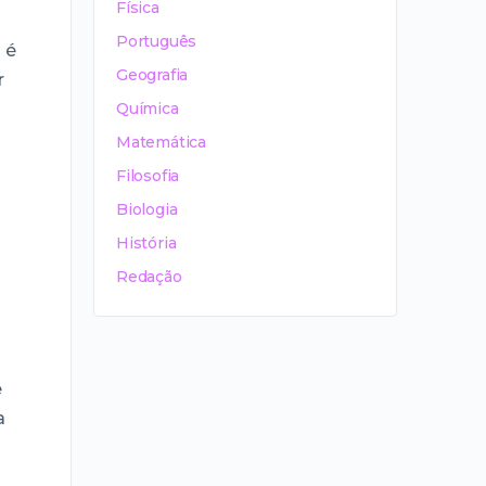
Física
Português
 é
Geografia
r
Química
Matemática
Filosofia
Biologia
História
Redação
e
a