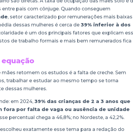
lho são diretas. A taxa de ocupação das mães solo é 
os entre pais com cônjuge. Quando conseguem
ade
, setor caracterizado por remunerações mais baixas
média dessas mulheres é cerca de
39% inferior à dos
scolaridade é um dos principais fatores que explicam es
ostos de trabalho formais e mais bem remunerados fica
a equação
e mães retomem os estudos é a falta de creche. Sem
hos, trabalhar e estudar ao mesmo tempo se torna
rte dessas mulheres.
rande: em 2024,
39% das crianças de 2 a 3 anos que
fora por falta de vaga ou ausência de unidade
sse percentual chega a 46,8%; no Nordeste, a 42,2%.
P escolheu exatamente esse tema para a redação do