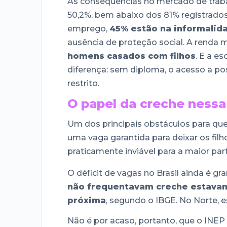
As consequências no mercado de traba
50,2%, bem abaixo dos 81% registrad
emprego,
45% estão na informalid
ausência de proteção social. A renda 
homens casados com filhos
. E a e
diferença: sem diploma, o acesso a p
restrito.
O papel da creche ness
Um dos principais obstáculos para qu
uma vaga garantida para deixar os fil
praticamente inviável para a maior pa
O déficit de vagas no Brasil ainda é g
não frequentavam creche estavam 
próxima
, segundo o IBGE. No Norte, e
Não é por acaso, portanto, que o INE